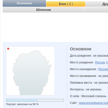
Основное
Блог
( 0 )
Др
Шпионаж
Основное
Дата рождения : не указан
Место рождения :
Россия
,
Н
Место нахождения :
Россия
Место проживания : не ука
Любимые места : не указа
Интересы : не указаны
О себе : Мозговой слизень
Сайт :
www.prevedgame.ru/i
Портрет заполнен на 56 %