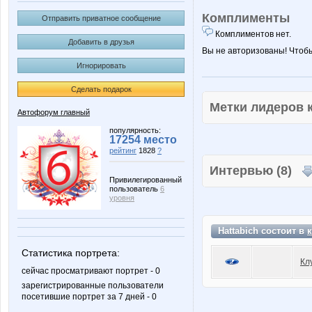
Комплименты
Отправить приватное сообщение
Комплиментов нет.
Добавить в друзья
Вы не авторизованы! Чтоб
Игнорировать
Сделать подарок
Метки лидеров
Автофорум главный
популярность:
17254 место
рейтинг
1828
?
Интервью (8)
Привилегированный
пользователь
6
уровня
Hattabich состоит в
Статистика портрета:
Кл
сейчас просматривают портрет - 0
зарегистрированные пользователи
посетившие портрет за 7 дней - 0